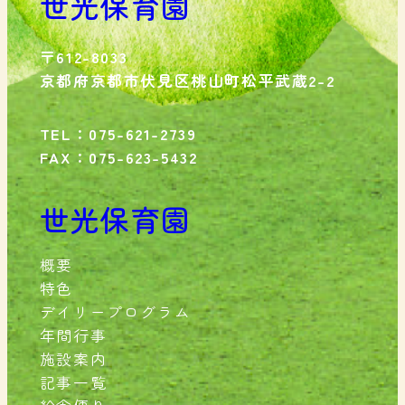
世光保育園
〒612-8033
京都府京都市伏見区桃山町松平武蔵2-2
TEL：075-621-2739
FAX：075-623-5432
世光保育園
概要
特色
デイリープログラム
年間行事
施設案内
記事一覧