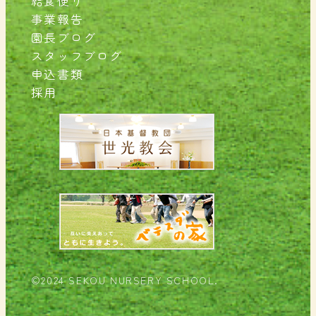
給食便り
事業報告
園長ブログ
スタッフブログ
申込書類
採用
©2024 SEKOU NURSERY SCHOOL.