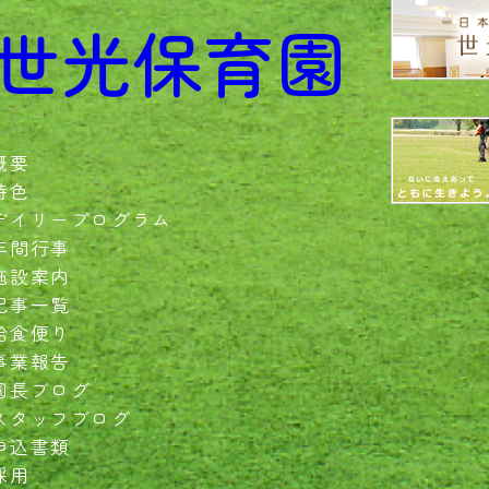
世光保育園
概要
特色
デイリープログラム
年間行事
施設案内
記事一覧
給食便り
事業報告
園長ブログ
スタッフブログ
申込書類
採用