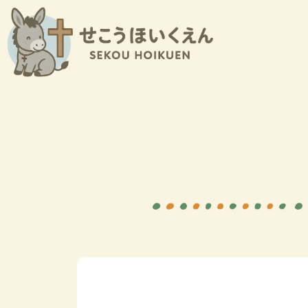
内
容
を
ス
キ
ッ
プ