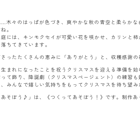
色…木々のはっぱが色づき、爽やかな秋の青空と柔らかな
すね。
お庭には、キンモクセイが可愛い花を咲かせ、カリンと柿
い落ちてきています。
ださったたくさんの恵みに「ありがとう」と、収穫感謝の
お生まれになったことを祝うクリスマスを迎える準備を始
作って飾り、降誕劇（クリスマスページェント）の練習も
ら、みんなで嬉しい気持ちをもってクリスマスを待ち望み
にあそぼう♪」は、《つくってあそぼう！》です。制作あ