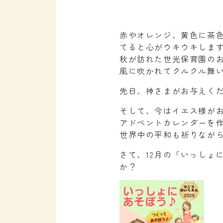
赤やオレンジ、黄色に茶
てると心がウキウキしま
秋が訪れた世光保育園の
風に吹かれてクルクル舞
先日、神さまがお与えく
そして、今はイエス様が
アドベントカレンダーを
世界中の平和も祈りなが
さて、12月の「いっしょ
か？