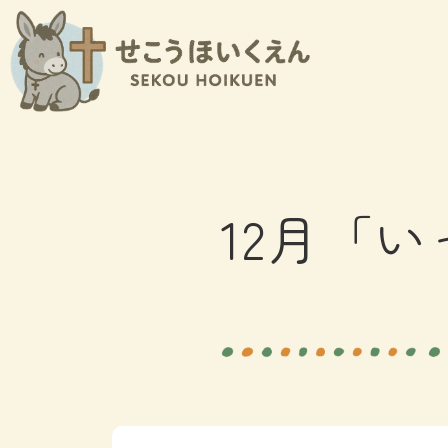
内
容
を
ス
キ
ッ
プ
12月「