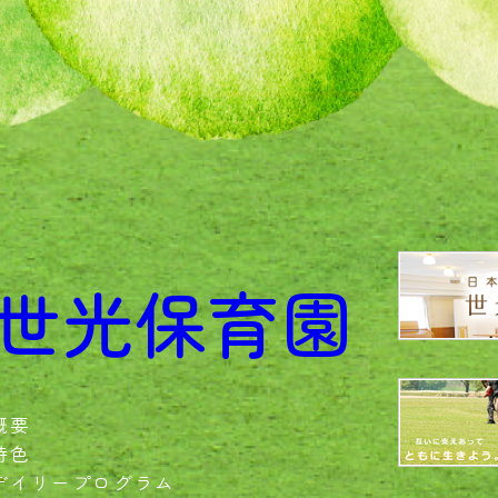
世光保育園
概要
特色
デイリープログラム