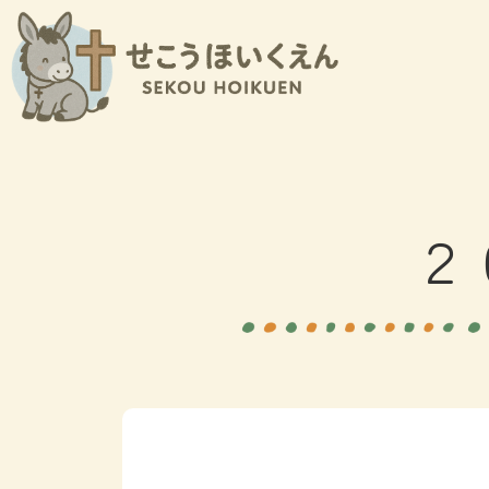
内
容
を
ス
キ
ッ
プ
２