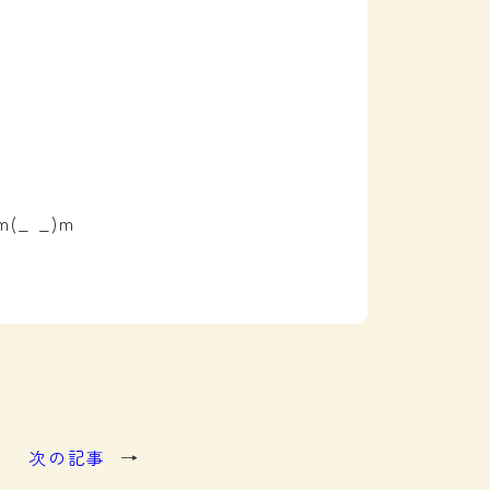
_ _)m
次の記事
→