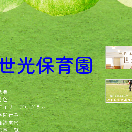
世光保育園
概要
特色
デイリープログラム
年間行事
施設案内
記事一覧