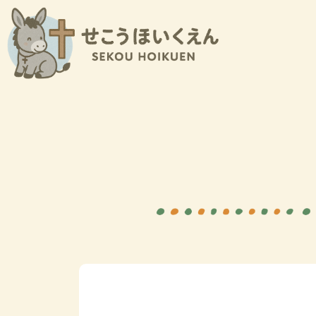
内
容
を
ス
キ
ッ
プ