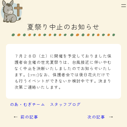
内
容
を
夏祭り中止のお知らせ
ス
キ
ッ
プ
７月２８日（土）に開催を予定しておりました保
護者会主催の世光夏祭りは、台風接近に伴いやむ
なく中止を決断いたしましたのでお知らせいたし
ます。{:rn:}なお、保護者会では後日花火だけで
も行うイベントができないか検討中です。決まり
次第ご連絡いたします。
のあ・むぎチーム
スタッフブログ
←
前の記事
次の記事
→