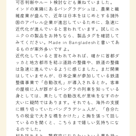
可否判断やルート検討なども兼ねていました。
インドの東隣にあるバングラデシュは、農業と繊
維産業が盛んで、近年は日本をはじめとする諸外
国のアパレル企業が進出しているために、急速に
近代化が進んでいると言われています。試しにユ
ニクロの製品をお持ちなら、製品タグを確認して
みてください。Made in Bangladeshと書いてあ
るものが案外多いですよ。
近代化していると言われてみれば、確かに首都ダ
ッカと地方都市を結ぶ道路の整備や、鉄道の整備
は急速に進んでいるように感じました。まだ開業
はしていませんが、日本企業が参加している鉄道
整備事業で「自動改札」が導入されるとか。客車
の屋根に人が群がるバングラの列車を知っている
身としては、果たして自動改札が意味をなすのか
大いに疑問ではあります。それでも、海外の支援
に頼り切っていたバングラデシュ人が、「自分た
ちの税金で大きな橋をかけた」と胸を張って話し
ているのを聞くと、こちらまで嬉しい気持ちにな
るのでした。
村を訪れると、警察官になりたいという夢を持っ