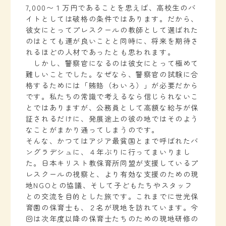
7,000〜１万円であることを思えば、高校生のバ
イトとしては破格の条件ではあります。だから、
彼女にとってプレスクールの教師として選ばれた
のはとても運が良いことと同時に、将来を期待さ
れるほどの人材であったとも思われます。
しかし、警察官になるのは彼女にとって極めて
難しいことでした。なぜなら、警察官の試験に合
格するためには「賄賂（わいろ）」が必要だから
です。私たちの常識で考えるなら信じられないこ
とではありますが、公務員として高額な給与が保
証されるだけに、発展途上の彼の地ではそのよう
なことがまかり通ってしまうのです。
そんな、かつてはアジア最貧国とまで呼ばれたバ
ングラデシュに、４年ぶりに行ってまいりまし
た。日本キリスト教保育所同盟が支援しているプ
レスクールの視察と、より有効な支援のための現
地NGOとの協議、そして子どもたちやスタッフ
との交流を目的とした旅です。これまでに世光保
育園の保育士も、２名が現地を訪れています。今
回は次年度以降の保育士たちのための現地研修の