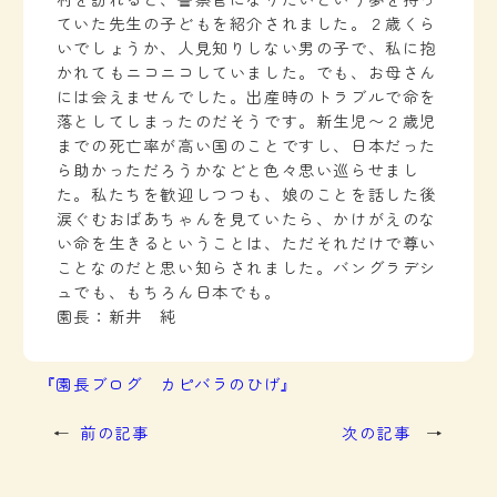
ていた先生の子どもを紹介されました。２歳くら
いでしょうか、人見知りしない男の子で、私に抱
かれてもニコニコしていました。でも、お母さん
には会えませんでした。出産時のトラブルで命を
落としてしまったのだそうです。新生児〜２歳児
までの死亡率が高い国のことですし、日本だった
ら助かっただろうかなどと色々思い巡らせまし
た。私たちを歓迎しつつも、娘のことを話した後
涙ぐむおばあちゃんを見ていたら、かけがえのな
い命を生きるということは、ただそれだけで尊い
ことなのだと思い知らされました。バングラデシ
ュでも、もちろん日本でも。
園長：新井 純
『園長ブログ カピバラのひげ』
←
前の記事
次の記事
→