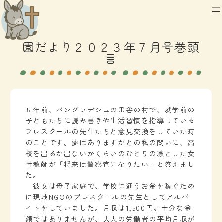
内
容
を
園だより２０２３年７月号巻頭
ス
言
キ
ッ
プ
５年前、バングラデシュの田舎の村で、就学前の
子どもたちに読み書きや生活習慣を指導している
プレスクールの先生たちと意見交換をしていた時
のことです。夢はありますかとの私の問いに、高
校を出るか出ないかくらいのひとりの凛とした女
性教師が「将来は警察官になりたい」と答えまし
た。
彼女は母子家庭で、学校に通うお金を稼ぐため
に現地NGOのプレスクールの先生としてアルバ
イトをしていました。月収は1,500円。十分な金
額ではありませんが、大人の労働者の平均月収が