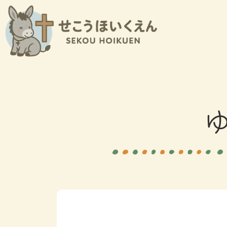
内
容
を
ス
キ
ッ
プ