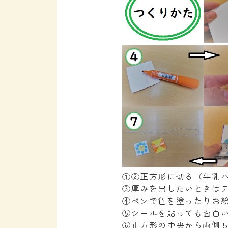
①②正方形に切る（牛乳
③厚みを出したいときは
④ペンで色を塗ったりお
⑤シールを貼っても面白
⑥正方形の中央から両側