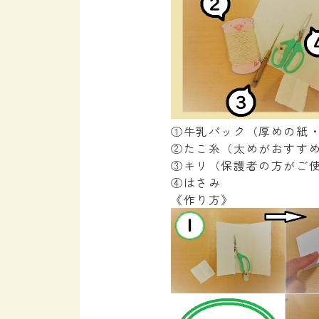
①牛乳パック（厚めの紙・
②たこ糸（太めがおすす
③キリ（保護者の方がご
④はさみ
《作り方》