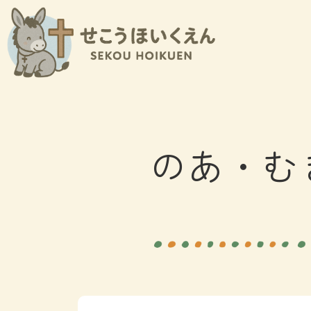
内
容
を
ス
キ
ッ
プ
のあ・む