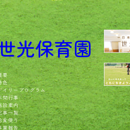
世光保育園
概要
特色
デイリープログラム
年間行事
施設案内
記事一覧
給食便り
事業報告