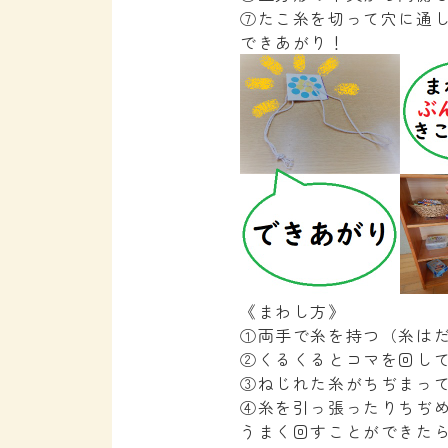
⑦たこ糸を切って穴に通し
できあがり！
《まわし方》
①両手で糸を持つ（糸はだ
②くるくるとコマを回し
③ねじれた糸がちぢまっ
④糸を引っ張ったりちぢ
うまく回すことができた