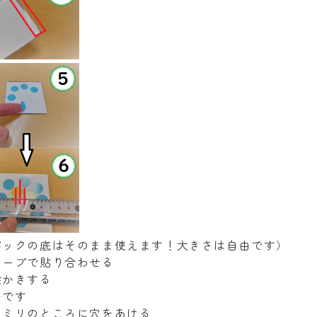
パックの底はそのまま使えます！大きさは自由です）
テープで貼り合わせる
絵かきする
いです
５ミリのところに穴をあける