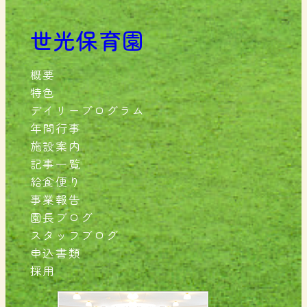
世光保育園
概要
特色
デイリープログラム
年間行事
施設案内
記事一覧
給食便り
事業報告
園長ブログ
スタッフブログ
申込書類
採用