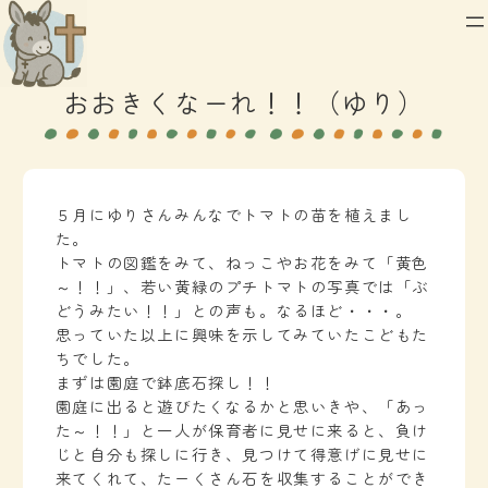
内
容
を
おおきくなーれ！！（ゆり）
ス
キ
ッ
プ
５月にゆりさんみんなでトマトの苗を植えまし
た。
トマトの図鑑をみて、ねっこやお花をみて「黄色
～！！」、若い黄緑のプチトマトの写真では「ぶ
どうみたい！！」との声も。なるほど・・・。
思っていた以上に興味を示してみていたこどもた
ちでした。
まずは園庭で鉢底石探し！！
園庭に出ると遊びたくなるかと思いきや、「あっ
た～！！」と一人が保育者に見せに来ると、負け
じと自分も探しに行き、見つけて得意げに見せに
来てくれて、たーくさん石を収集することができ